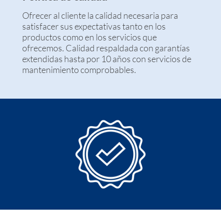
Ofrecer al cliente la calidad necesaria para
satisfacer sus expectativas tanto en los
productos como en los servicios que
ofrecemos. Calidad respaldada con garantías
extendidas hasta por 10 años con servicios de
mantenimiento comprobables.