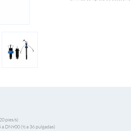
20 pies/s)
5 a DN900 (½ a 36 pulgadas)