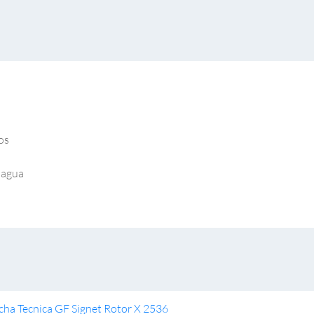
os
e agua
cha Tecnica GF Signet Rotor X 2536