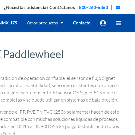
¿Necesitas asistencia? Contáctanos
800-263-6363
NMX-179
Otros productos
Contacto
X Paddlewheel
tradicion de operación confiable, el sensor de flujo Signet
 con alta repetibilidad, sensores resistentes que ofrecen
 o ningún mantenimiento. El sensor GF Signet 515 mide el
as completas y se puede utilizar en sistemas de baja presión.
cluyendo el PP, PVDF y PVC (2536 solamente) hacen de este
e compatible con muchas soluciones líquidas de procesos.
lados en DN15 a DN900 (½ a 36 pulgadas)utilizando tubos
s Signet.