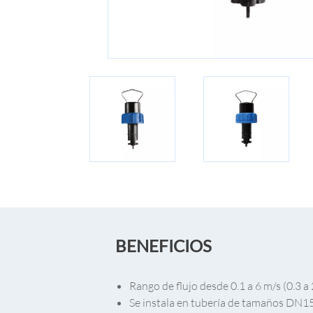
BENEFICIOS
Rango de flujo desde 0.1 a 6 m/s (0.3 a 
Se instala en tubería de tamaños DN1