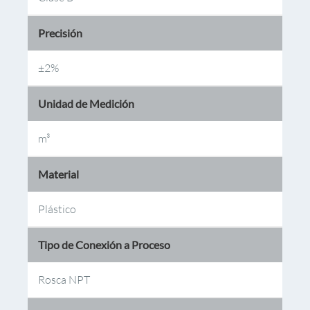
Precisión
±2%
Unidad de Medición
m³
Material
Plástico
Tipo de Conexión a Proceso
Rosca NPT