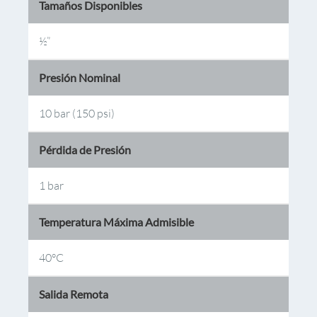
Tamaños Disponibles
½”
Presión Nominal
10 bar (150 psi)
Pérdida de Presión
1 bar
Temperatura Máxima Admisible
40°C
Salida Remota