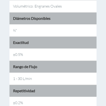
Volumétrico: Engranes Ovales
Diámetros Disponibles
½"
Exactitud
±0.5%
Rango de Flujo
1 - 30 L/min
Repetitividad
±0.2%