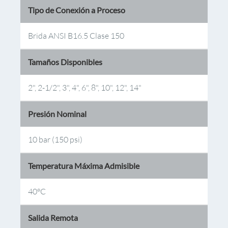
Tipo de Conexión a Proceso
Brida ANSI B16.5 Clase 150
Tamaños Disponibles
2", 2-1/2", 3", 4", 6", 8", 10", 12", 14"
Presión Nominal
10 bar (150 psi)
Temperatura Máxima Admisible
40°C
Salida Remota