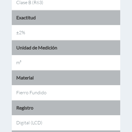
Clase B (R63)
Exactitud
±2%
Unidad de Medición
m³
Material
Fierro Fundido
Registro
Digital (LCD)