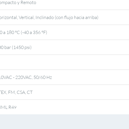
ompacto y Remoto
rizontal, Vertical, Inclinado (con flujo hacia arriba)
0 a 180 °C (-40 a 356 °F)
0 bar (1450 psi)
10VAC - 220VAC, 50/60 Hz
TEX, FM, CSA, CT
IML R49