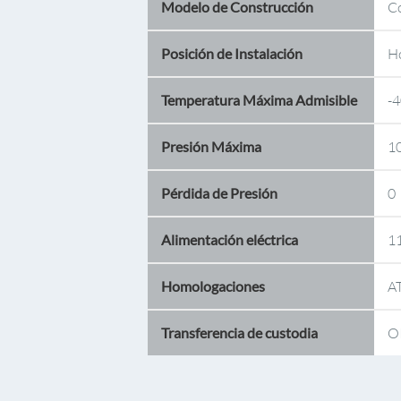
Modelo de Construcción
C
Posición de Instalación
Ho
Temperatura Máxima Admisible
-4
Presión Máxima
10
Pérdida de Presión
0
Alimentación eléctrica
1
Homologaciones
A
Transferencia de custodia
O