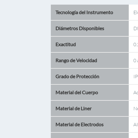
Tecnología del Instrumento
E
Diámetros Disponibles
DN
Exactitud
0
Rango de Velocidad
0 
Grado de Protección
IP
Material del Cuerpo
Ac
Material de Liner
Ne
Material de Electrodos
AI