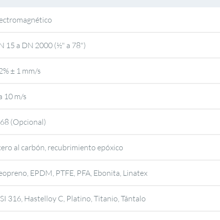
lectromagnético
 15 a DN 2000 (½" a 78")
.2% ± 1 mm/s
a 10 m/s
68 (Opcional)
ero al carbón, recubrimiento epóxico
opreno, EPDM, PTFE, PFA, Ebonita, Linatex
SI 316, Hastelloy C, Platino, Titanio, Tántalo