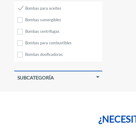
Válvulas de control
Bombas para aceites
Manómetros
Bombas sumergibles
Juntas
Bombas centrífugas
Tubería
Bombas para combustibles
Accesorios
Bombas dosificadoras
Medición de Gas
Bombas hidroneumáticas
SUBCATEGORÍA
Motobombas
Bombas neumáticas
Bomba de achique
Motores sumergibles
¿NECESI
Arrancadores
Variadores